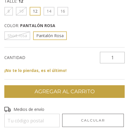
TALLE:
12
8
10
12
14
16
COLOR:
PANTALÓN ROSA
Short rosa
Pantalón Rosa
CANTIDAD
¡No te lo pierdas, es el último!
Entregas para el CP:
Medios de envío
CAMBIAR CP
CALCULAR