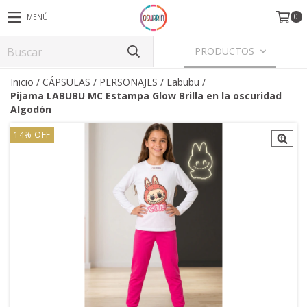
0
MENÚ
PRODUCTOS
Inicio
/
CÁPSULAS / PERSONAJES
/
Labubu
/
Pijama LABUBU MC Estampa Glow Brilla en la oscuridad
Algodón
14
%
OFF